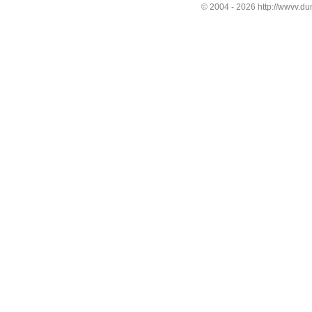
© 2004 -
2026 http://wwvv.du