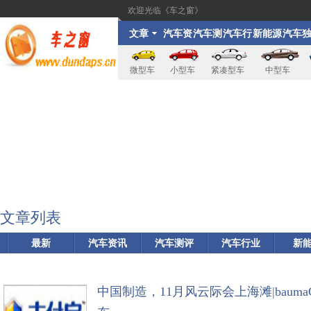
欢迎光临《车之窗》
文章
汽车资
汽车测
汽车行
新能源
汽车
讯
评
业
家
微型车
小型车
紧凑型车
中型车
文章列表
最新
汽车资讯
汽车测评
汽车行业
新
中国制造，11月风云际会上海滩|bauma