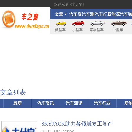
欢迎光临《车之窗》
文章
汽车资
汽车测
汽车行
新能源
汽车
讯
评
业
家
微型车
小型车
紧凑型车
中型车
文章列表
最新
汽车资讯
汽车测评
汽车行业
新
SKYJACK助力各领域复工复产
2021-03-07 15:39:45