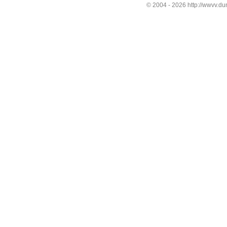
© 2004 -
2026 http://wwvv.du